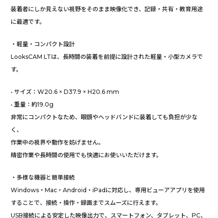
装着者にしか見えない視野をそのまま映像化でき、記録・共有・教育用途
に最適です。
・軽量・コンパクト設計
LooksCAM LTは、長時間の装着を前提に設計された軽量・小型カメラで
す。
• サイズ：W20.6 × D37.9 × H20.6 mm
• 重量：約19.0g
非常にコンパクトなため、眼鏡やヘッドバンドに装着しても負担が少な
く、
作業中の視界や動作を妨げません。
精密作業や長時間の使用でも快適にお使いいただけます。
・多様な機器と簡単接続
Windows・Mac・Android・iPadに対応し、専用ビューアアプリを使用
することで、接続・操作・録画までスムーズに行えます。
USB接続による安定した映像出力で、スマートフォン、タブレット、PC、